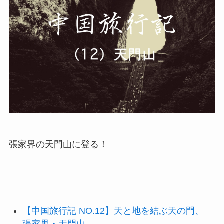
張家界の天門山に登る！
【中国旅行記 NO.12】天と地を結ぶ天の門、
張家界・天門山