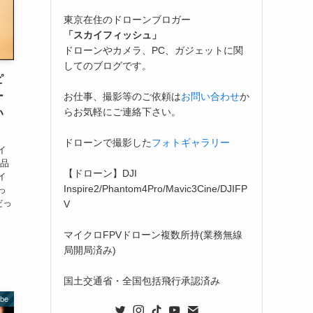
東京在住のドローンブロガー
「スカイフィッシュ」
ドローンやカメラ、PC、ガジェットに関
してのブログです。
ピ
ー
お仕事、撮影等のご依頼は
お問い合わせ
か
らお気軽にご連絡下さい。
い
ドローンで撮影した
フォトギャラリー
イ
商品
【ドローン】DJI
イ
Inspire2/Phantom4Pro/Mavic3Cine/DJIFP
っ
だっ
V
マイクロFPVドローン複数所持(業務無線
局開局済み)
国土交通省・全国包括飛行承認済み
ube