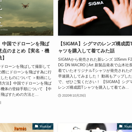
】中国でドローンを飛ば
【SIGMA】シグマのレンズ構成図
意点のまとめ【実名・機
ャツを購入して着てみた話
法】
SIGMAから発売された新レンズ 105mm F2
DG DN MACRO | Art 新製品発表で山木社
でドローンを飛ばして撮影して
着ていたオリジナルTシャツが発売された
の際にドローンを飛ばす為に行
早速購入してみました！ 動画もアップし
したものについて ＞動画にし
で、ぜひご覧ください！ 【SIGMA】シグ
請方法】中国でドローンを飛ば
レンズ構成図Tシャツを購入して着てみ...
機体の登録手順について 【中
飛ばすための方法と...
2020年10月29日
日
Youtube
Yout