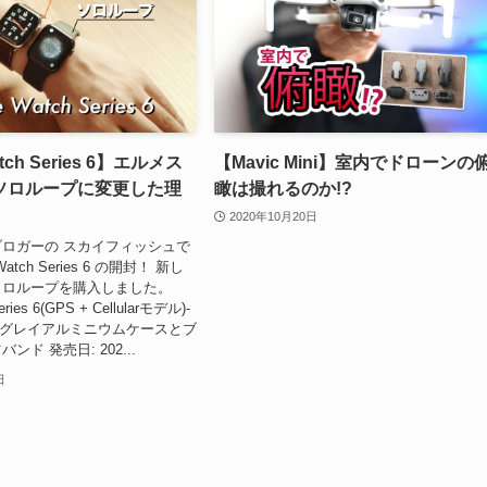
tch Series 6】エルメス
【Mavic Mini】室内でドローンの
ソロループに変更した理
瞰は撮れるのか!?
2020年10月20日
ロガーの スカイフィッシュで
 Watch Series 6 の開封！ 新し
ソロループを購入しました。
eries 6(GPS + Cellularモデル)-
スグレイアルミニウムケースとブ
ド 発売日: 202...
日