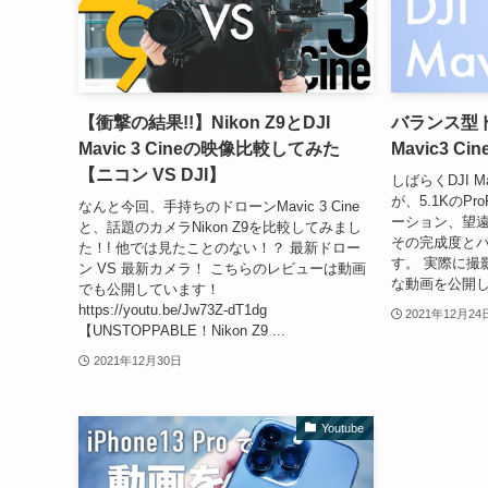
【衝撃の結果!!】Nikon Z9とDJI
バランス型ド
Mavic 3 Cineの映像比較してみた
Mavic3 C
【ニコン VS DJI】
しばらくDJI M
が、5.1KのPr
なんと今回、手持ちのドローンMavic 3 Cine
ーション、望
と、話題のカメラNikon Z9を比較してみまし
その完成度と
た！! 他では見たことのない！？ 最新ドロー
す。 実際に撮影
ン VS 最新カメラ！ こちらのレビューは動画
な動画を公開し
でも公開しています！
https://youtu.be/Jw73Z-dT1dg
2021年12月24
【UNSTOPPABLE！Nikon Z9 ...
2021年12月30日
Youtube