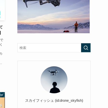
って
V】
ュで
ゃく
の
.
ube
スカイフィッシュ (id:drone_skyfish)