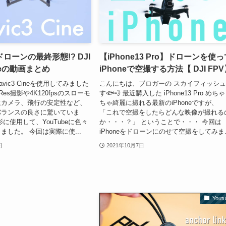
ローンの最終形態!? DJI
【iPhone13 Pro】ドローンを使
ineの動画まとめ
iPhoneで空撮する方法【 DJI FP
avic3 Cineを使用してみました
こんにちは、ブロガーの スカイフィッシ
oRes撮影や4K120fpsのスローモ
す🐟💨 最近購入した iPhone13 Pro めち
遠カメラ、飛行の安定性など、
ちゃ綺麗に撮れる最新のiPhoneですが、
バランスの良さに驚いていま
「これで空撮をしたらどんな映像が撮れる
に使用して、YouTubeに色々
か・・・？」 ということで・・・ 今回は
ました。 今回は実際に使...
iPhoneをドローンにのせて空撮をしてみま..
日
2021年10月7日
Yout