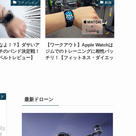
ファッション
動画
なよ！？】ダサいア
【ワークアウト】Apple Watchは
【レビュー
チのバンド決定戦！
ジムでのトレーニングに相性バッ
カメラ
ベルトレビュー】
チリ！【フィットネス・ダイエッ
ラ好きの
ト】
必見！
メラ
最新ドローン