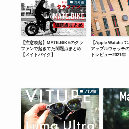
ァッション
乗り物
Band】夏
【注意喚起】MATE.BIKEのクラ
【Apple Watch 
ォッチの
ファンで起きてた問題点まとめ
アップルウォッチ
【メイトバイク】
トレビュー2021年
VITURE