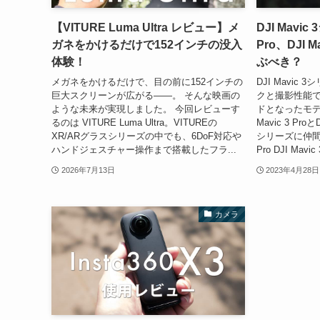
【VITURE Luma Ultra レビュー】メ
DJI Mavi
ガネをかけるだけで152インチの没入
Pro、DJI M
体験！
ぶべき？
メガネをかけるだけで、目の前に152インチの
DJI Mavi
巨大スクリーンが広がる——。 そんな映画の
クと撮影性能
ような未来が実現しました。 今回レビューす
ドとなったモデ
るのは VITURE Luma Ultra。VITUREの
Mavic 3 Proと
XR/ARグラスシリーズの中でも、6DoF対応や
シリーズに仲間入り
ハンドジェスチャー操作まで搭載したフラ...
Pro DJI Mavic 
2026年7月13日
2023年4月28日
カメラ