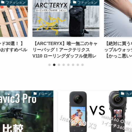
ファッション
ファッション
バンド30選！ 】
【ARC’TERYX】唯一無二のキャ
【絶対に買う
のおすすめベル
リーバッグ！アークテリクス
ップルウォッ
V110 ローリングダッフル使用レ
【かっこ悪い
ビュー
ドローン
カ