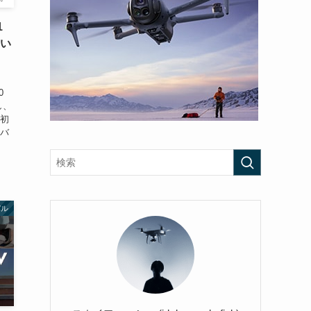
1
良い
0
し、
最初
のバ
バル