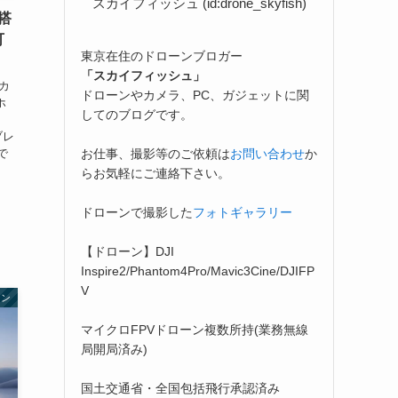
スカイフィッシュ (id:drone_skyfish)
能搭
可
東京在住のドローンブロガー
「スカイフィッシュ」
度カ
ドローンやカメラ、PC、ガジェットに関
ホ
してのブログです。
ブレ
お仕事、撮影等のご依頼は
お問い合わせ
か
で
らお気軽にご連絡下さい。
ドローンで撮影した
フォトギャラリー
【ドローン】DJI
Inspire2/Phantom4Pro/Mavic3Cine/DJIFP
V
ーン
マイクロFPVドローン複数所持(業務無線
局開局済み)
国土交通省・全国包括飛行承認済み