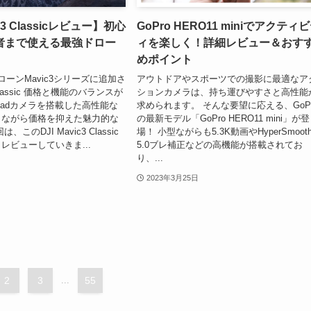
ic3 Classicレビュー】初心
GoPro HERO11 miniでアクティ
者まで使える最強ドロー
ィを楽しく！詳細レビュー＆おす
めポイント
ローンMavic3シリーズに追加さ
アウトドアやスポーツでの撮影に最適なア
 Classic 価格と機能のバランスが
ションカメラは、持ち運びやすさと高性能
lbladカメラを搭載した高性能な
求められます。 そんな要望に応える、GoPr
りながら価格を抑えた魅力的な
の最新モデル「GoPro HERO11 mini」が登
このDJI Mavic3 Classic
場！ 小型ながらも5.3K動画やHyperSmoot
レビューしていきま...
5.0ブレ補正などの高機能が搭載されてお
り、...
2023年3月25日
2
3
...
55