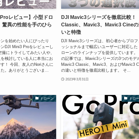
ni3 Proレビュー】小型ドロ
DJI Mavic3シリーズを徹底比較！
、驚異の性能を手のひら
Classic、Mavic3、Mavic3 Cine
いと特徴
ーンを始めたい人にぴったり
DJI Mavic3シリーズは、初心者からプロフ
JI Mini3 Proをレビューし
ッショナルまで幅広いユーザーに対応した
空撮にトライしてみたい人や、
ローンのラインナップを提供しています。
入を検討している人に本当にお
の記事では、Mavic3シリーズの3つのモデ
す！ 今回、友人のNoriさんに
Mavic3 Classic、Mavic3、およびMavic3 C
た。ありがとうございま...
の違いと特徴を徹底比較します。 そ...
2023年3月31日
ドローン
ドロ