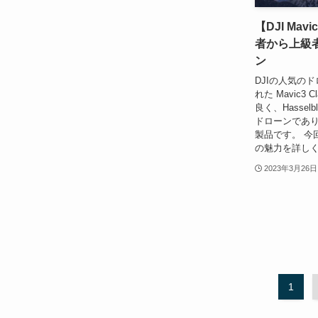
【DJI Mav
者から上級
ン
DJIの人気のド
れた Mavic3
良く、Hasse
ドローンであ
製品です。 今回は、
の魅力を詳しく
2023年3月26日
1