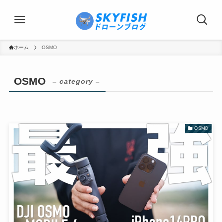
ホーム
OSMO
OSMO
– category –
OSMO