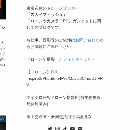
東京在住のドローンブロガー
「スカイフィッシュ」
ドローンやカメラ、PC、ガジェットに関
してのブログです。
Tシ
お仕事、撮影等のご依頼は
お問い合わせ
か
.8
らお気軽にご連絡下さい。
長が
ので
ドローンで撮影した
フォトギャラリー
たの
マの
【ドローン】DJI
Inspire2/Phantom4Pro/Mavic3Cine/DJIFP
V
マイクロFPVドローン複数所持(業務無線
局開局済み)
国土交通省・全国包括飛行承認済み
MA