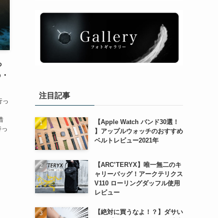
っ
o・
注目記事
行っ
借
【Apple Watch バンド30選！
持っ
】アップルウォッチのおすすめ
y
ベルトレビュー2021年
.
【ARC’TERYX】唯一無二のキ
ャリーバッグ！アークテリクス
V110 ローリングダッフル使用
レビュー
【絶対に買うなよ！？】ダサい