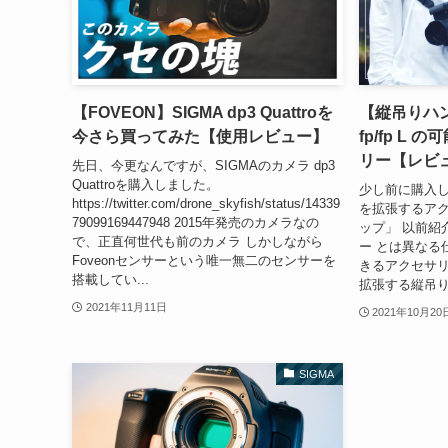
【FOVEON】SIGMA dp3 Quattroを
【縦吊りハン
今さら買ってみた【使用レビュー】
fp/fp L
リー【レビ
先日、今更なんですが、SIGMAのカメラ dp3
Quattroを購入しました。
少し前に購入した、
https://twitter.com/drone_skyfish/status/14339
を拡張するア
79099169447948 2015年発売のカメラなの
ップ」 以前紹
で、正直何世代も前のカメラ しかしながら
ー とは異なる仕様
Foveonセンサーという唯一無二のセンサーを
きるアクセサリーで
搭載してい...
拡張する縦吊り
2021年11月11日
2021年10月20
SIGMA