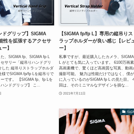
ドグリップ】SIGMA
【SIGMA fp/fp L】専用の縦吊り
 の可能性を拡張するアクセサ
ラップホルダーが良い感じ【レビ
ュー】
ー】
SIGMA fp、SIGMA fp L
私事ですが、最近購入したカメラ、SIGMA 
クセサリー「縦吊りハンドグリ
L がとても気に入っています。 6100万画
介した 縦吊りストラップホルダ
高画素機で、驚くほど高画質な写真、動画
でSIGMA fp/fp Lを縦吊りで
撮影可能。 魅力は性能だけではなく、僕
す。 【SIGMA fp、fp Lを
に入っているのがSIGMA fp L の見た目。 
ハンドグリップ】 こ...
回は、そのミニマルなデザインを損な...
日
2021年7月11日
SIG