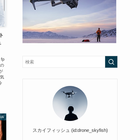
スト
ュ
fp
素の
が
が気
今
MA
スカイフィッシュ (id:drone_skyfish)