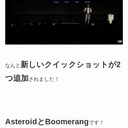
新しいクイックショットが2
なんと
つ追加
されました！
AsteroidとBoomerang
です！