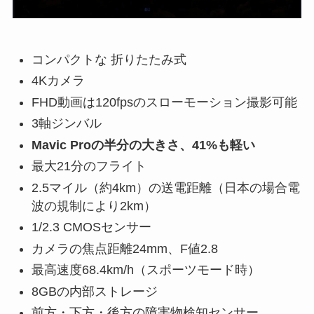
コンパクトな 折りたたみ式
4Kカメラ
FHD動画は120fpsのスローモーション撮影可能
3軸ジンバル
Mavic Proの半分の大きさ、41%も軽い
最大21分のフライト
2.5マイル（約4km）の送電距離（日本の場合電
波の規制により2km）
1/2.3 CMOSセンサー
カメラの焦点距離24mm、F値2.8
最高速度68.4km/h（スポーツモード時）
8GBの内部ストレージ
前方・下方・後方の障害物検知センサー