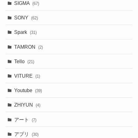
SIGMA
(67)
SONY
(62)
Spark
(31)
TAMRON
(2)
Tello
(21)
VITURE
(1)
Youtube
(39)
ZHIYUN
(4)
アート
(7)
アプリ
(30)