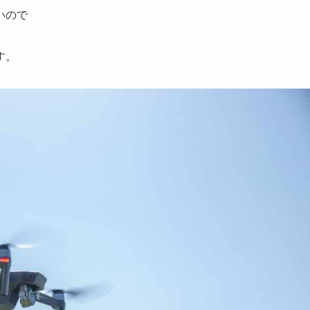
いので
す。