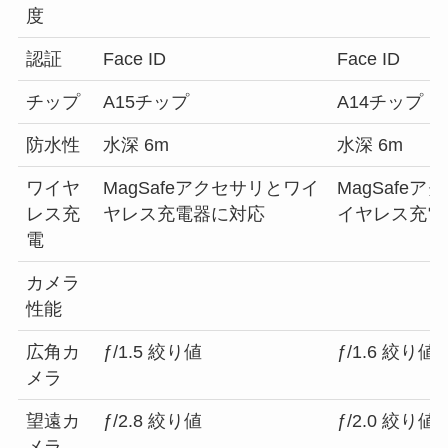
度
認証
Face ID
Face ID
チップ
A15チップ
A14チップ
防水性
水深 6m
水深 6m
ワイヤ
MagSafeアクセサリとワイ
MagSafe
レス充
ヤレス充電器に対応
イヤレス充電
電
カメラ
性能
広角カ
ƒ/1.5 絞り値
ƒ/1.6 絞り値
メラ
望遠カ
ƒ/2.8 絞り値
ƒ/2.0 絞り値
メラ