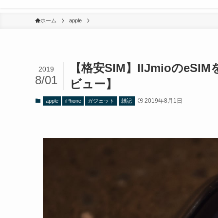
ホーム
apple
【格安SIM】IIJmioの
2019
8/01
ビュー】
2019年8月1日
apple
iPhone
ガジェット
雑記