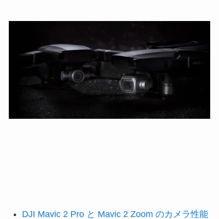
DJI Mavic 2 Pro と Mavic 2 Zoom のカメラ性能