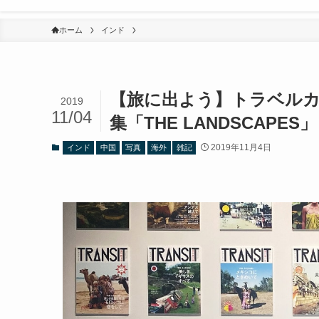
ホーム
インド
【旅に出よう】トラベルカル
2019
11/04
集「THE LANDSCAPES」
2019年11月4日
インド
中国
写真
海外
雑記