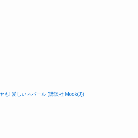
! 愛しいネパール (講談社 Mook(J))